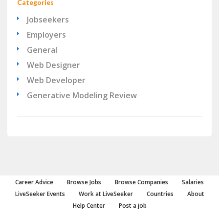
Categories
Jobseekers
Employers
General
Web Designer
Web Developer
Generative Modeling Review
Career Advice
Browse Jobs
Browse Companies
Salaries
LiveSeeker Events
Work at LiveSeeker
Countries
About
Help Center
Post a job